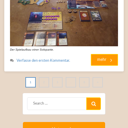
Der Spielaufbau einer Solopartie.
mehr
Verfasse den ersten Kommentar.
1
2
3
…
9
»